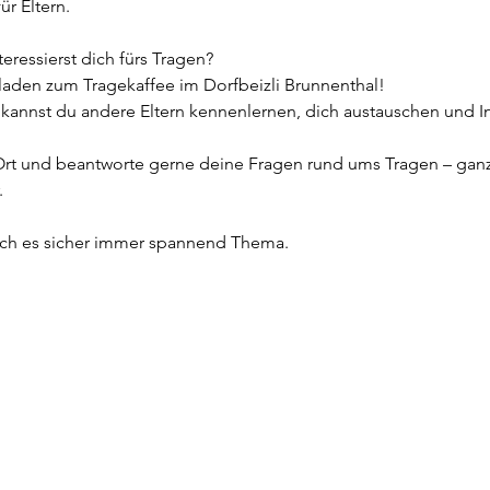
ür Eltern.
eressierst dich fürs Tragen?
eladen zum Tragekaffee im Dorfbeizli Brunnenthal!
kannst du andere Eltern kennenlernen, dich austauschen und In
Ort und beantworte gerne deine Fragen rund ums Tragen – ganz 
.
sch es sicher immer spannend Thema.