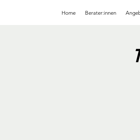
&
Home
Berater:innen
Ange
T