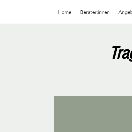
&
Home
Berater:innen
Ange
Tra