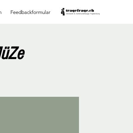
n
Feedbackformular
MüZe