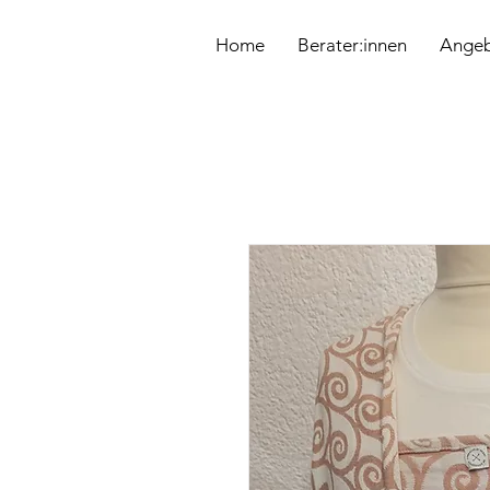
&
Home
Berater:innen
Ange