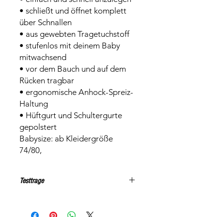
• schließt und öffnet komplett
über Schnallen
• aus gewebten Tragetuchstoff
• stufenlos mit deinem Baby
mitwachsend
• vor dem Bauch und auf dem
Rücken tragbar
• ergonomische Anhock-Spreiz-
Haltung
• Hüftgurt und Schultergurte
gepolstert
Babysize: ab Kleidergröße
74/80,
Testtrage
Der Preis versteht sich für die Miete
pro Woche. Falls Du für längere Zeit