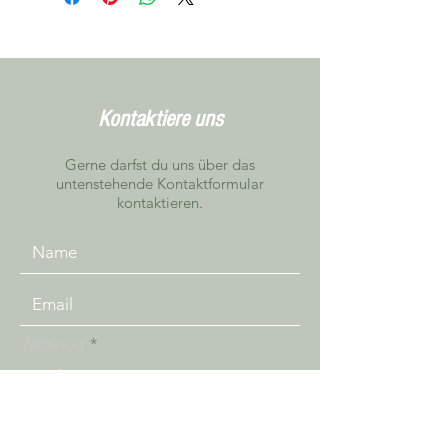
mieten möchtest, schreib uns bitte,
damit wir dies individuell anschauen
können
Farbe / Muster kann vom Foto
abweichen. Das gelieferte Modell
entspricht jedoch dem bestellten
Kontaktiere uns
Produkt.
Gerne darfst du uns über das
untenstehende Kontaktformular
kontaktieren.
Wohnort