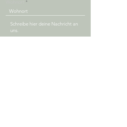
Wohnort
Senden
www.tragefrage.ch
info@tragefrage.ch