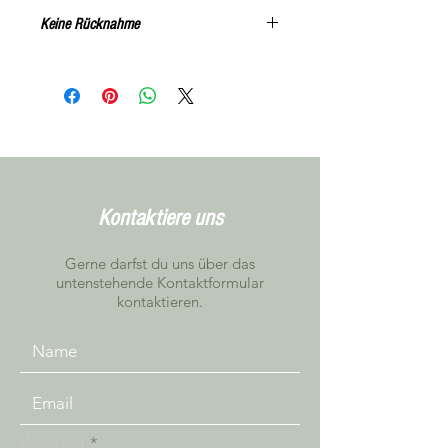
Keine Rücknahme
Alle Artikel können, nach
Vereinbarung, in Niederbipp getestet
werden
Kontaktiere uns
Gerne darfst du uns über das
untenstehende Kontaktformular
kontaktieren.
Wohnort