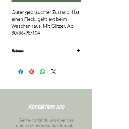
Guter gebrauchter Zustand. Hat
einen Fleck, geht evt beim
Waschen raus. Mit Glitzer. Ab
80/86-98/104
Retoure
Keine Rücknahme. Dieser Artikel
kann, gegen Voranmeldung,
unverbindlich in Niederbipp getestet
werden
Kontaktiere uns
Gerne darfst du uns über das
untenstehende Kontaktformular