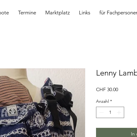
bote
Termine
Marktplatz
Links
für Fachpersone
Lenny Lamb
Preis
CHF 30.00
Anzahl
*
In