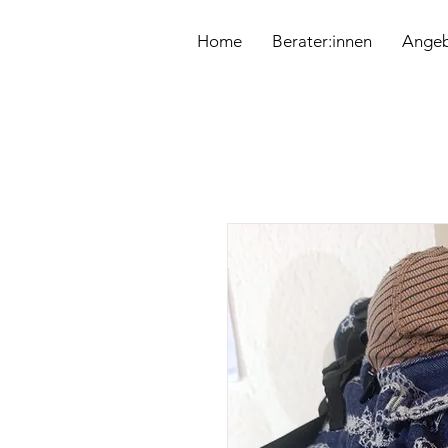
&
Home
Berater:innen
Ange