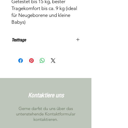
Getestet bis 15 kg, bester
Tragekomfort bis ca. 9 kg (ideal
für Neugeborene und kleine
Babys)
Testtrage
Der Preis versteht sich für die Miete
pro Woche. Falls Du für längere Zeit
mieten möchtest, schreib uns bitte,
damit wir dies individuell anschauen
können
Farbe / Muster kann vom Foto
abweichen. Das gelieferte Modell
entspricht jedoch dem bestellten
Kontaktiere uns
Produkt
Gerne darfst du uns über das
untenstehende Kontaktformular
kontaktieren.