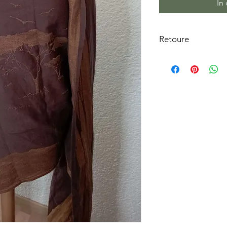
In
Retoure
Alle Artikel können
unverbindlich in Nie
Zwischenzeitlicher V
werden