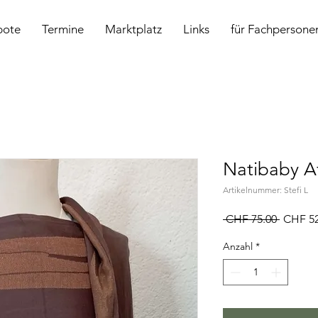
bote
Termine
Marktplatz
Links
für Fachpersone
Natibaby Af
Artikelnummer: Stefi L
Standar
 CHF 75.00 
CHF 52
Anzahl
*