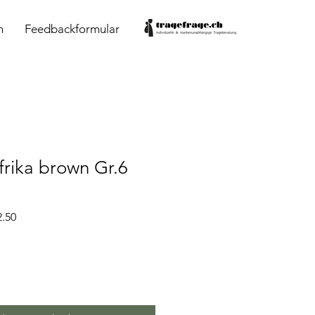
n
Feedbackformular
rika brown Gr.6
dpreis
Sale-
.50
Preis