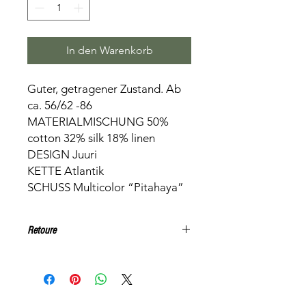
In den Warenkorb
Guter, getragener Zustand. Ab
ca. 56/62 -86
MATERIALMISCHUNG 50%
cotton 32% silk 18% linen
DESIGN Juuri
KETTE Atlantik
SCHUSS Multicolor “Pitahaya”
Retoure
Keine Rücknahme. Alle Artikel
können, nach Absprache, in
Niederbipp getestet werden