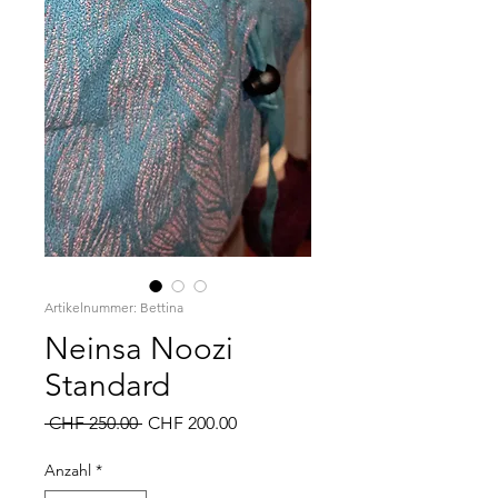
Artikelnummer: Bettina
Neinsa Noozi
Standard
Standardpreis
Sale-
 CHF 250.00 
CHF 200.00
Preis
Anzahl
*