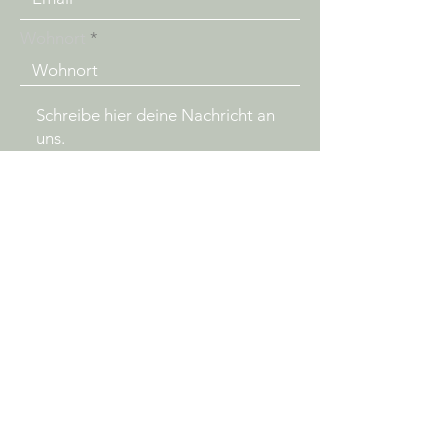
Wohnort
Senden
www.tragefrage.ch
info@tragefrage.ch