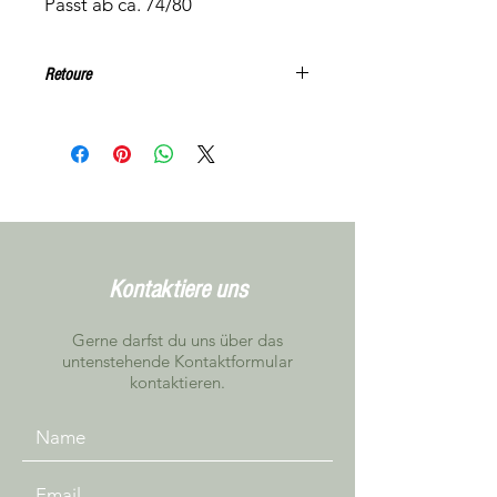
Passt ab ca. 74/80
Retoure
Keine Rücknahme. Alle Artikel
können, gegen Voranmeldung,
unverbindlich in Niederbipp getestet
werden. Zwischenzeitlicher Verkauf
kann nicht ausgeschlossen werden
Kontaktiere uns
Gerne darfst du uns über das
untenstehende Kontaktformular
kontaktieren.