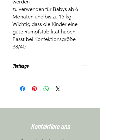
werden
zu verwenden für Babys ab 6
Monaten und bis zu 15 kg.
Wichtig dass die Kinder eine
gute Rumpfstabilität haben
Passt bei Konfektionsgröße
38/40
Testtrage
Achtung beim folgenden Produkt
handelt es sich um einen Tester. Die
Preise verstehen sich als Miete für die
entsprchend gewählten Anzahl
Wochen Mietdauer.
Kontaktiere uns