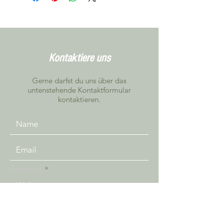
mieten möchtest, schreib uns bitte,
damit wir dies individuell anschauen
können
Farbe / Muster kann vom Foto
abweichen. Das gelieferte Modell
entspricht jedoch dem bestellten
Kontaktiere uns
Produkt
Gerne darfst du uns über das
untenstehende Kontaktformular
kontaktieren.
Wohnort