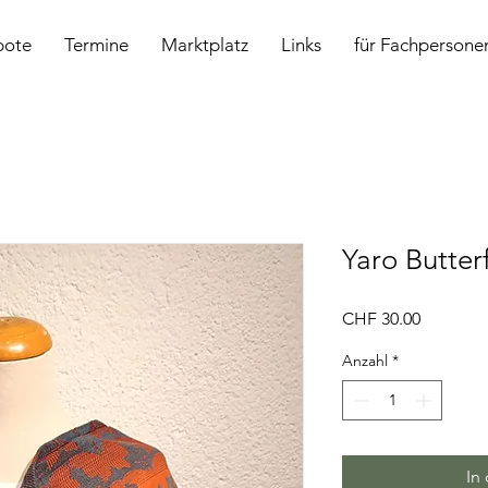
bote
Termine
Marktplatz
Links
für Fachpersone
Yaro Butterf
Preis
CHF 30.00
Anzahl
*
In