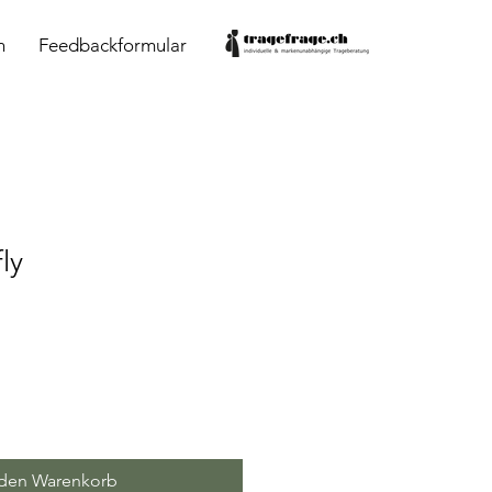
n
Feedbackformular
ly
 den Warenkorb