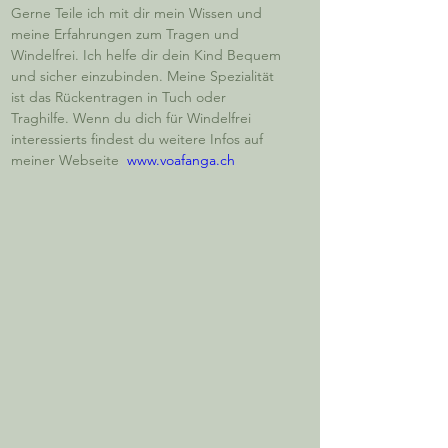
Gerne Teile ich mit dir mein Wissen und 
meine Erfahrungen zum Tragen und 
Windelfrei. Ich helfe dir dein Kind Bequem 
und sicher einzubinden. Meine Spezialität 
ist das Rückentragen in Tuch oder 
Traghilfe. Wenn du dich für Windelfrei 
interessierts findest du weitere Infos auf 
meiner Webseite  
www.voafanga.ch