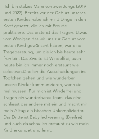
 Ich bin stolzes Mami von zwei Jungs (2019 
und 2022). Bereits vor der Geburt unseres 
ersten Kindes habe ich mir 3 Dinge in den 
Kopf gesetzt, die ich mit Freude 
praktiziere. Das erste ist das Tragen. Etwas 
vom Wenigen das wir uns zur Geburt vom 
ersten Kind gewünscht haben, war eine 
Trageberatung, um die ich bis heute sehr 
froh bin. Das Zweite ist Windelfrei, auch 
heute bin ich immer noch erstaunt wie 
selbstverständlich die Ausscheidungen ins 
Töpfchen gehen und wie wunderbar 
unsere Kinder kommunizieren, wenn sie 
mal müssen. Für mich ist Windelfrei und 
Tragen ein wunderbares Team, das eine 
schliesst das andere mit ein und macht mir 
mein Alltag ein bisschen Unkomplizierter. 
Das Dritte ist Baby led weaning (Breifrei) 
und auch da schau ich erstaunt zu wie mein 
Kind erkundet und lernt.