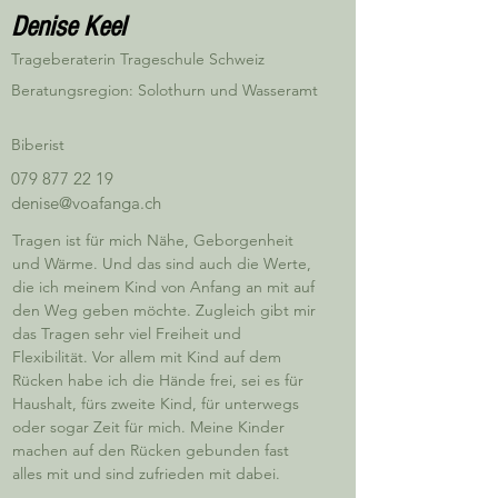
Denise Keel
Trageberaterin Trageschule Schweiz
Beratungsregion: Solothurn und Wasseramt
Biberist
079 877 22 19
denise@voafanga.ch
Tragen ist für mich Nähe, Geborgenheit 
und Wärme. Und das sind auch die Werte, 
die ich meinem Kind von Anfang an mit auf 
den Weg geben möchte. Zugleich gibt mir 
das Tragen sehr viel Freiheit und 
Flexibilität. Vor allem mit Kind auf dem 
Rücken habe ich die Hände frei, sei es für 
Haushalt, fürs zweite Kind, für unterwegs 
oder sogar Zeit für mich. Meine Kinder 
machen auf den Rücken gebunden fast 
alles mit und sind zufrieden mit dabei. 