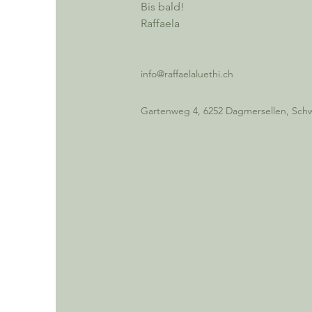
Bis bald!

Raffaela
info@raffaelaluethi.ch
Gartenweg 4, 6252 Dagmersellen, Sch