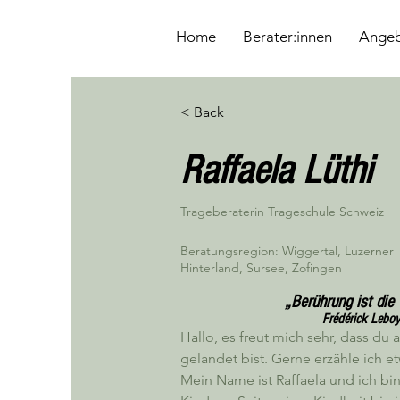
&
Home
Berater:innen
Ange
< Back
Raffaela Lüthi
Trageberaterin Trageschule Schweiz
Beratungsregion: Wiggertal, Luzerner
Hinterland, Sursee, Zofingen
„Berührung ist die
Frédérick Leboy
Hallo, es freut mich sehr, dass du 
gelandet bist. Gerne erzähle ich e
Mein Name ist Raffaela und ich bi