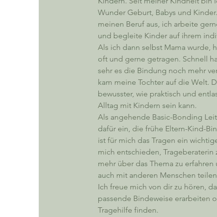
Kindern. Seit meiner Kindheit bin i
Wunder Geburt, Babys und Kinder.
meinen Beruf aus, ich arbeite gern
und begleite Kinder auf ihrem ind
Als ich dann selbst Mama wurde, 
oft und gerne getragen. Schnell ha
sehr es die Bindung noch mehr vert
kam meine Tochter auf die Welt. D
bewusster, wie praktisch und entla
Alltag mit Kindern sein kann.
Als angehende Basic-Bonding Leite
dafür ein, die frühe Eltern-Kind-Bi
ist für mich das Tragen ein wichtig
mich entschieden, Trageberaterin
mehr über das Thema zu erfahren 
auch mit anderen Menschen teilen
Ich freue mich von dir zu hören, 
passende Bindeweise erarbeiten 
Tragehilfe finden.
