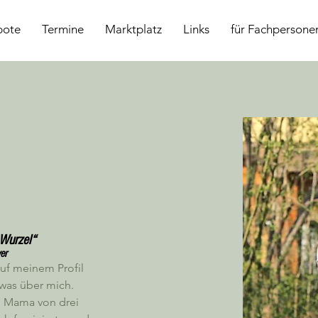
bote
Termine
Marktplatz
Links
für Fachpersone
 Wurzel“
er
auf meinem Profil 
twas über mich.
n Mama von drei 