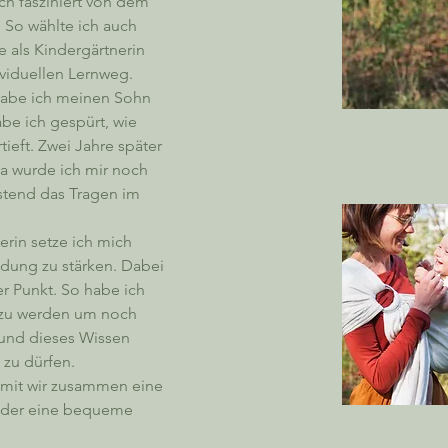
ch fasziniert von dem 
 So wählte ich auch 
e als Kindergärtnerin 
ividuellen Lernweg.
habe ich meinen Sohn 
be ich gespürt, wie 
ieft. Zwei Jahre später 
a wurde ich mir noch 
stend das Tragen im 
rin setze ich mich 
ndung zu stärken. Dabei 
er Punkt. So habe ich 
 zu werden um noch 
und dieses Wissen 
 zu dürfen.
damit wir zusammen eine 
oder eine bequeme 